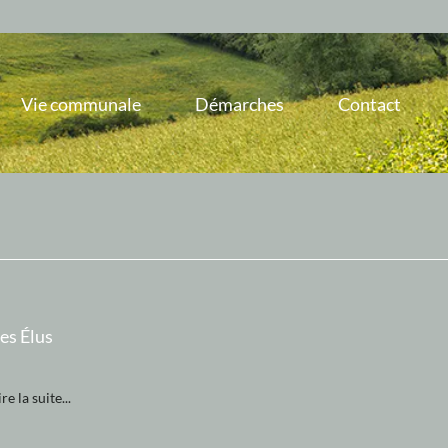
Vie communale
Démarches
Contact
es Élus
ire la suite...