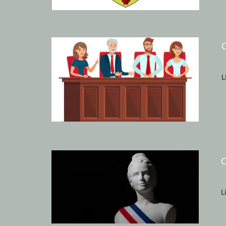
L
C
Li