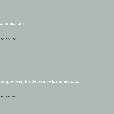
Commissions
ire la suite...
omptes-rendus des conseils municipaux
re la suite...